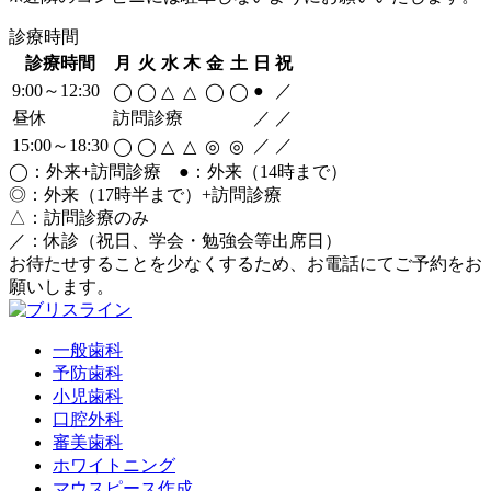
診療時間
診療時間
月
火
水
木
金
土
日
祝
9:00～12:30
●
／
◯
◯
△
△
◯
◯
昼休
訪問診療
／
／
15:00～18:30
／
／
◯
◯
△
△
◎
◎
◯：外来+訪問診療 ●：外来（14時まで）
◎：外来（17時半まで）+訪問診療
△：訪問診療のみ
／：休診（祝日、学会・勉強会等出席日）
お待たせすることを少なくするため、お電話にてご予約をお
願いします。
一般歯科
予防歯科
小児歯科
口腔外科
審美歯科
ホワイトニング
マウスピース作成