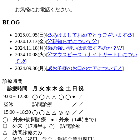
お気軽にお電話ください。
BLOG
2025.01.05(日)
[
🎍あけましておめでとうございます🎍
]
2024.12.13(金)
[
🦷親知らずについて🦷
]
2024.11.18(月)
[
歯の強い弱いは遺伝するのか？🦷
]
2024.10.08(火)
[
🦷マウスピース（ナイトガード）につい
て🌙
]
2024.09.30(月)
[
👶お子様のお口のケアについて🪥
]
診療時間
診療時間
月
火
水
木
金
土
日
祝
9:00～12:30
●
／
◯
◯
△
△
◯
◯
昼休
訪問診療
／
／
15:00～18:30
／
／
◯
◯
△
△
◎
◎
◯：外来+訪問診療 ●：外来（14時まで）
◎：外来（17時半まで）+訪問診療
△：訪問診療のみ
／：休診（祝日、学会・勉強会等出席日）